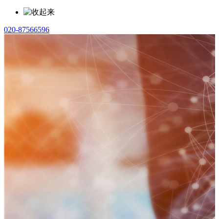
020-87566596