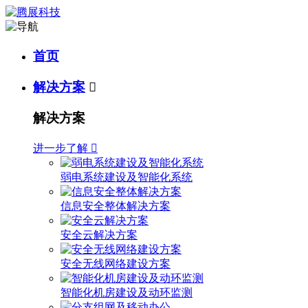
首页
解决方案

解决方案
进一步了解

弱电系统建设及智能化系统
信息安全整体解决方案
安全云解决方案
安全无线网络建设方案
智能化机房建设及动环监测